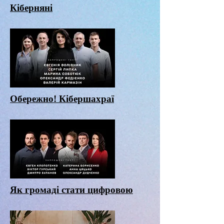
Кіберняні
Обережно! Кібершахраї
Як громаді стати цифровою